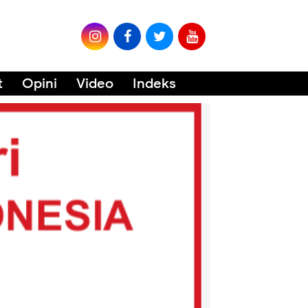
t
Opini
Video
Indeks