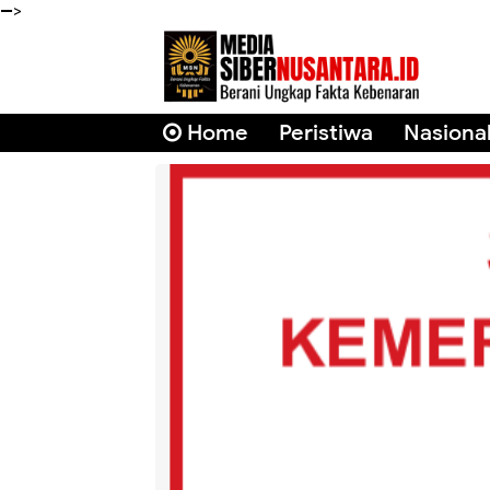
-->
Home
Peristiwa
Nasiona