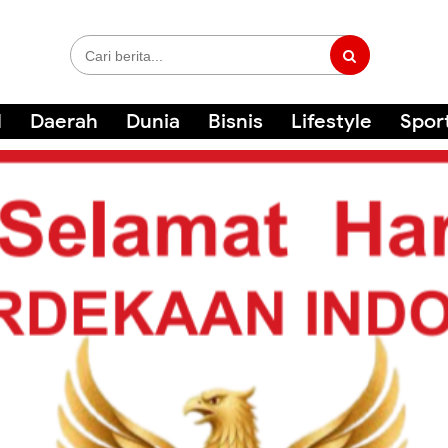
l
Daerah
Dunia
Bisnis
Lifestyle
Spor