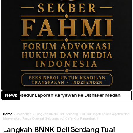
yakan Prosedur Laporan Karyawan ke Disnaker Medan
News
New!
Home
» Unlabelled » Langkah BNNK Deli Serdang Tuai Dukungan Tokoh Agama dan
Masyarakat, Pasca Operasi Gabungan di Cafe Kita Patumbak 1
Langkah BNNK Deli Serdang Tuai