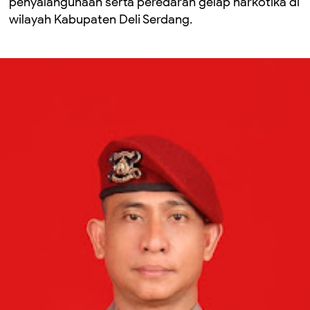
penyalahgunaan serta peredaran gelap narkotika di
wilayah Kabupaten Deli Serdang.