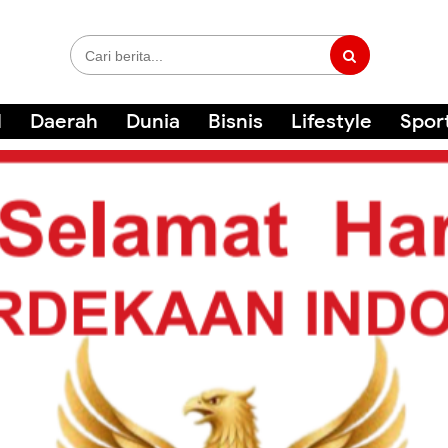
l
Daerah
Dunia
Bisnis
Lifestyle
Spor