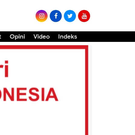
t
Opini
Video
Indeks