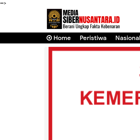
-->
Home
Peristiwa
Nasiona