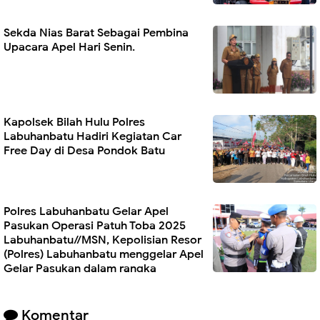
Sekda Nias Barat Sebagai Pembina
Upacara Apel Hari Senin.
Kapolsek Bilah Hulu Polres
Labuhanbatu Hadiri Kegiatan Car
Free Day di Desa Pondok Batu
Polres Labuhanbatu Gelar Apel
Pasukan Operasi Patuh Toba 2025
Labuhanbatu//MSN, Kepolisian Resor
(Polres) Labuhanbatu menggelar Apel
Gelar Pasukan dalam rangka
dimulainya Operasi Patuh Toba 2025, pada Senin, 14 Juli
2025, pukul 08.00 WIB di Lapangan Apel Polres
Labuhanbatu, Jalan MH. Thamrin, Kelurahan Rantauprapat,
Komentar