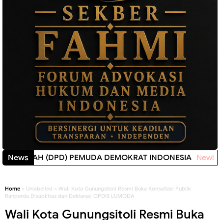
AN DAERAH (DPD) PEMUDA DEMOKRAT INDONESIA
News
New!
Home
» Unlabelled » Wali Kota Gunungsitoli Resmi Buka Konsultasi Publik
Ranperda Disabilitas dan Deklarasi OPDIS LUMÖDA
Wali Kota Gunungsitoli Resmi Buka