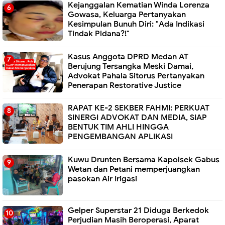
Kejanggalan Kematian Winda Lorenza
Gowasa, Keluarga Pertanyakan
Kesimpulan Bunuh Diri: "Ada Indikasi
Tindak Pidana?!"
Kasus Anggota DPRD Medan AT
Berujung Tersangka Meski Damai,
Advokat Pahala Sitorus Pertanyakan
Penerapan Restorative Justice
RAPAT KE-2 SEKBER FAHMI: PERKUAT
SINERGI ADVOKAT DAN MEDIA, SIAP
BENTUK TIM AHLI HINGGA
PENGEMBANGAN APLIKASI
Kuwu Drunten Bersama Kapolsek Gabus
Wetan dan Petani memperjuangkan
pasokan Air Irigasi
Gelper Superstar 21 Diduga Berkedok
Perjudian Masih Beroperasi, Aparat