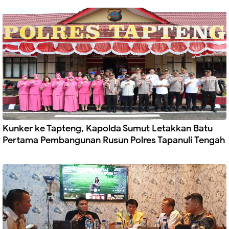
dengan baik dan efektif. Melalui kegiatan ini, diharapkan
dapat tercipta budaya tertib berlalu lintas dan kondisi lalu
lintas yang aman dan kondusif di wilayah Kabupaten
Labuhanbatu dan Labuhanbatu Utara. Sumber :Humas
(Red/A.Gulo)
Kunker ke Tapteng, Kapolda Sumut Letakkan Batu
Pertama Pembangunan Rusun Polres Tapanuli Tengah