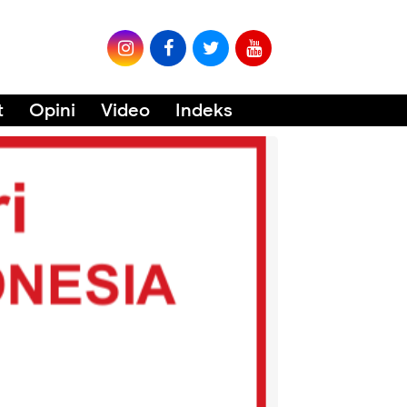
t
Opini
Video
Indeks