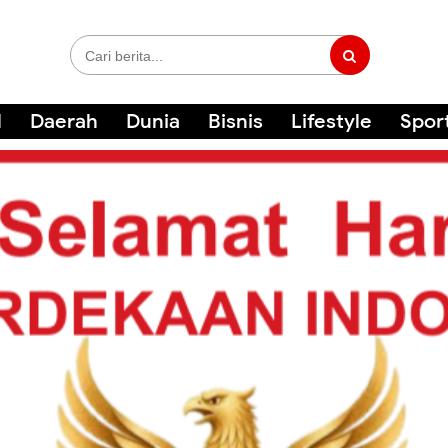
l
Daerah
Dunia
Bisnis
Lifestyle
Spor