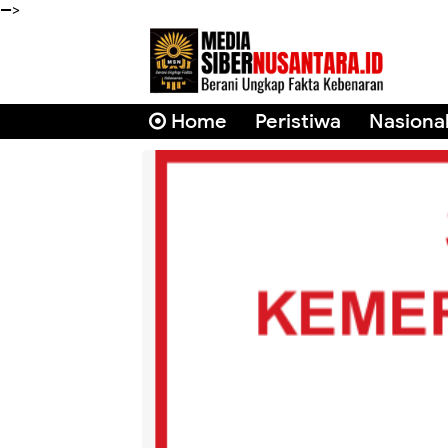
-->
Home
Peristiwa
Nasiona