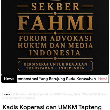
tang Aksi Demonstrasi Yang Berujung Pada Kerusuhan
News
New!
Home
» Unlabelled » Kadis Koperasi dan UMKM Tapteng Hadiri Wisuda Tahfidz ke-
5 Rumah Qur'an Al Khansa
Kadis Koperasi dan UMKM Tapteng