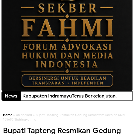
an Kulon Kabupaten IndramayuTerus Berkelanjutan.
News
New!
Home
» Unlabelled » Bupati Tapteng Resmikan Gedung Sementara Sekolah SDN
155683 Sigiring-giring
Bupati Tapteng Resmikan Gedung