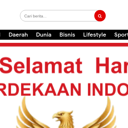
l
Daerah
Dunia
Bisnis
Lifestyle
Spor