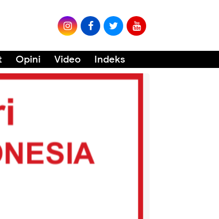
t
Opini
Video
Indeks