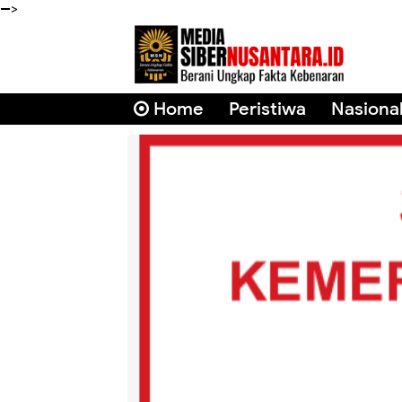
-->
Home
Peristiwa
Nasiona