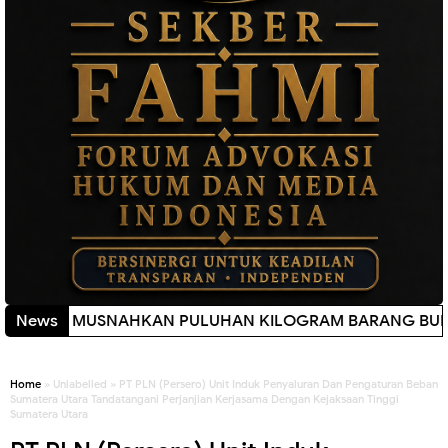
, MUSNAHKAN PULUHAN KILOGRAM BARANG BUKTI
News
New!
Home
» Unlabelled » PT PLN (Persero) Unit Induk Penyaluran Dan Pengaturan Beban
Sumatera Utara Tandatangani Perjanjian Kerjasama Dengan Kejaksaan Tinggi
Sumatera Utara