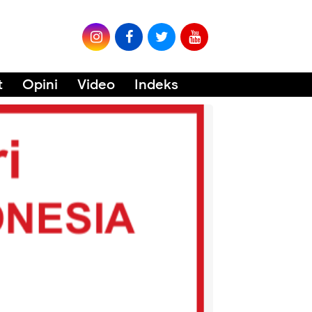
t
Opini
Video
Indeks