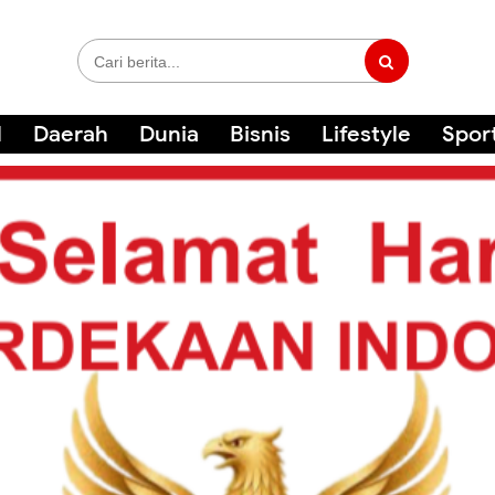
l
Daerah
Dunia
Bisnis
Lifestyle
Spor