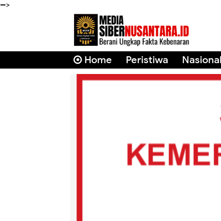
-->
Home
Peristiwa
Nasiona