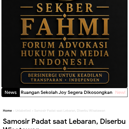
Fric Soroti Rp1,3 Juta Disebut Sekadar Usulan, 
News
Home
» Unlabelled » Samosir Padat saat Lebaran, Diserbu Wisatawan
Samosir Padat saat Lebaran, Diserbu