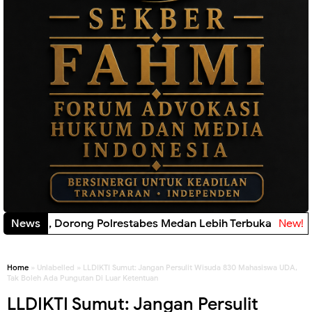
News
Pedagang Pasar Cidu Berbenah Secara Swadaya, 
Home
» Unlabelled » LLDIKTI Sumut: Jangan Persulit Wisuda 830 Mahasiswa UDA,
Tak Boleh Ada Pungutan Di Luar Ketentuan
LLDIKTI Sumut: Jangan Persulit