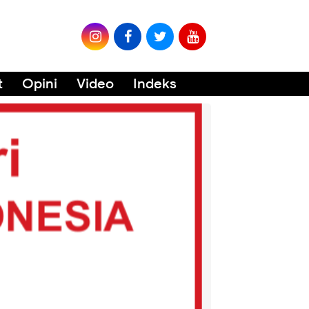
t
Opini
Video
Indeks