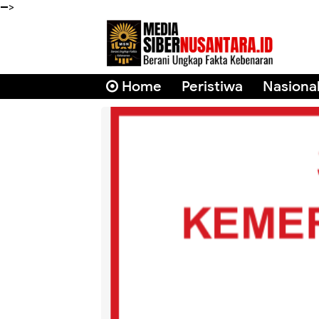
-->
Home
Peristiwa
Nasiona