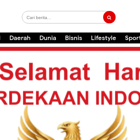
l
Daerah
Dunia
Bisnis
Lifestyle
Spor