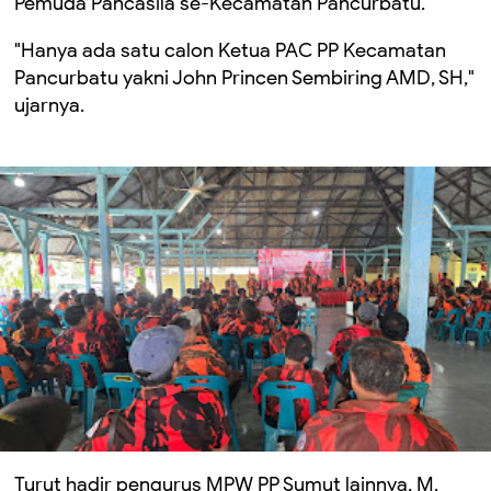
Pemuda Pancasila se-Kecamatan Pancurbatu.
"Hanya ada satu calon Ketua PAC PP Kecamatan
Pancurbatu yakni John Princen Sembiring AMD, SH,"
ujarnya.
Turut hadir pengurus MPW PP Sumut lainnya, M.