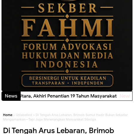
News
 Lawas Utara, Akhiri Penantian 19 Tahun Masyarakat
New!
Home
» Unlabelled » Di Tengah Arus Lebaran, Brimob Sumut Hadir Bukan Sekadar
Mengamankan—Tapi Juga Menenangkan Masyarakat Sibolga
Di Tengah Arus Lebaran, Brimob