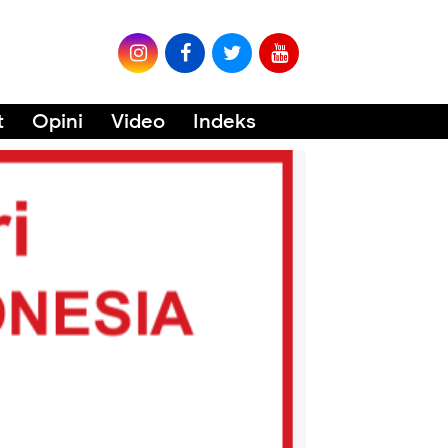
t
Opini
Video
Indeks