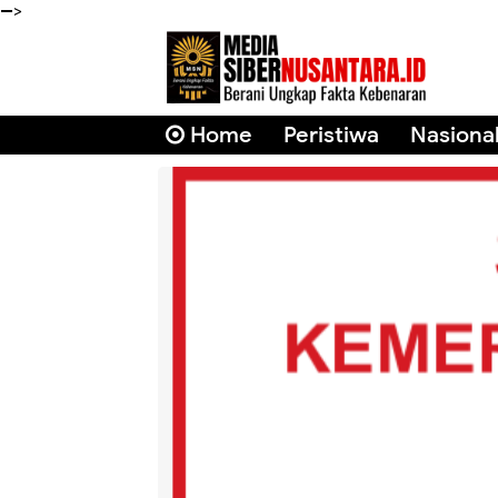
-->
Home
Peristiwa
Nasiona