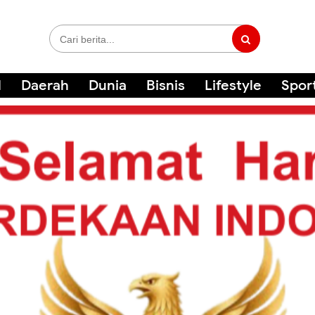
l
Daerah
Dunia
Bisnis
Lifestyle
Spor