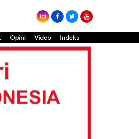
t
Opini
Video
Indeks