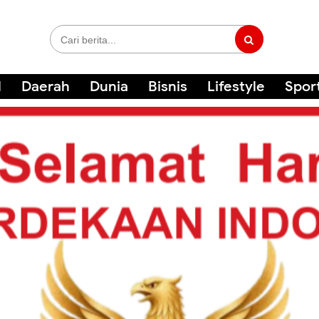
l
Daerah
Dunia
Bisnis
Lifestyle
Spor