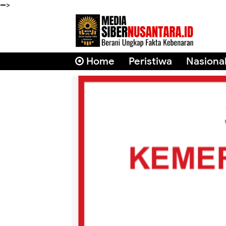
-->
Home
Peristiwa
Nasiona