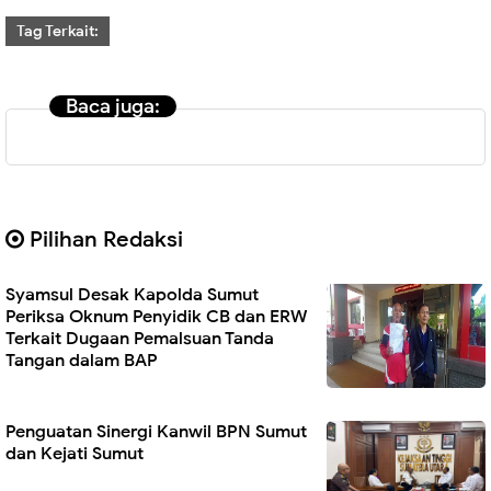
Tag Terkait:
Baca juga:
Pilihan Redaksi
Syamsul Desak Kapolda Sumut
Periksa Oknum Penyidik CB dan ERW
Terkait Dugaan Pemalsuan Tanda
Tangan dalam BAP
Penguatan Sinergi Kanwil BPN Sumut
dan Kejati Sumut