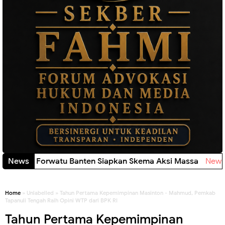
Banten, Forwatu Banten Siapkan Skema Aksi Massa
News
New!
Home
» Unlabelled » Tahun Pertama Kepemimpinan Masinton - Mahmud, Pemkab
Tapanuli Tengah Raih Opini WTP dari BPK RI
Tahun Pertama Kepemimpinan