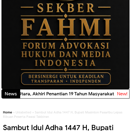
 Lawas Utara, Akhiri Penantian 19 Tahun Masyarakat
News
New!
Home
» Unlabelled » Sambut Idul Adha 1447 H, Bupati Masinton Pasaribu Lepas
Ribuan Peserta Pawai Takbiran
Sambut Idul Adha 1447 H, Bupati