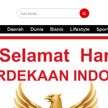
l
Daerah
Dunia
Bisnis
Lifestyle
Spor