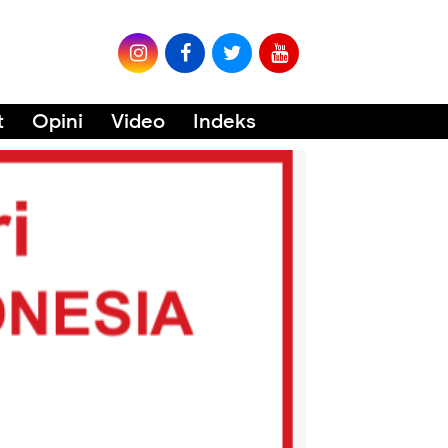
t
Opini
Video
Indeks