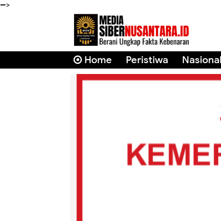
-->
Home
Peristiwa
Nasiona