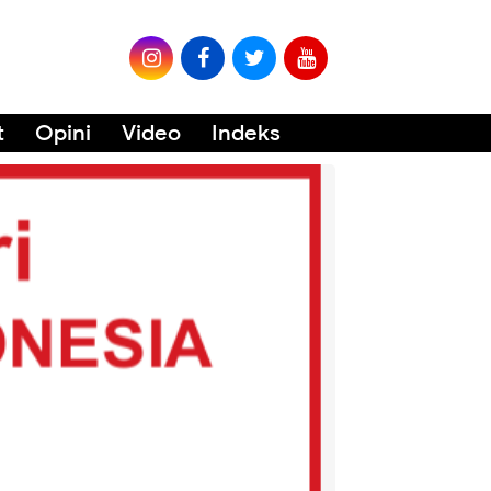
t
Opini
Video
Indeks