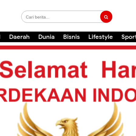
l
Daerah
Dunia
Bisnis
Lifestyle
Spor