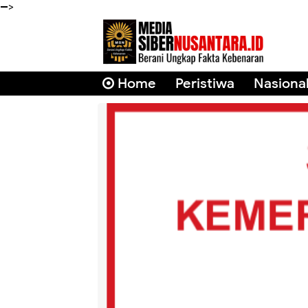
-->
Home
Peristiwa
Nasiona