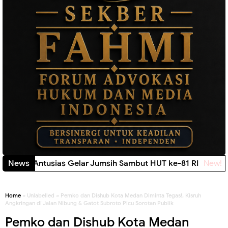
Sobang Antusias Gelar Jumsih Sambut HUT ke-81 RI
News
New!
Home
» Unlabelled » Pemko dan Dishub Kota Medan Diminta Tegas!, Kisruh
Angkringan di Jalan Nibung & Gatot Subroto Picu Sorotan Publik
Pemko dan Dishub Kota Medan