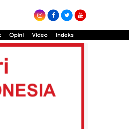
t
Opini
Video
Indeks