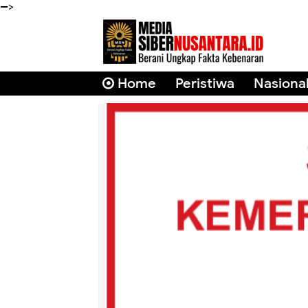
-->
Home
Peristiwa
Nasiona