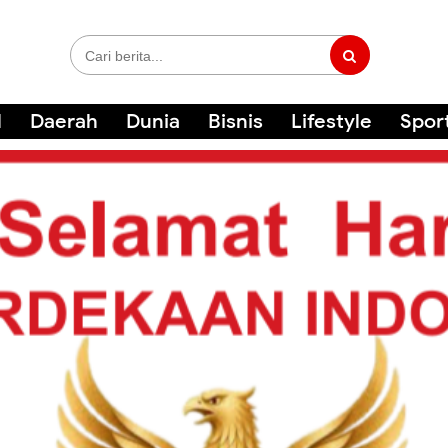
l
Daerah
Dunia
Bisnis
Lifestyle
Spor