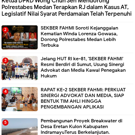
Ketua DPRD Wong Chun Sen Mendorong
Polrestabes Medan Terapkan RJ dalam Kasus AT,
Legislatif Nilai Syarat Perdamaian Telah Terpenuhi
SEKBER FAHMI Soroti Kejanggalan
Kematian Winda Lorenza Gowasa,
Dorong Polrestabes Medan Lebih
Terbuka
Jelang HUT RI ke-81, 'SEKBER FAHMI'
Resmi Berdiri di Sumut, Usung Sinergi
Advokat dan Media Kawal Penegakan
Hukum
RAPAT KE-2 SEKBER FAHMI: PERKUAT
SINERGI ADVOKAT DAN MEDIA, SIAP
BENTUK TIM AHLI HINGGA
PENGEMBANGAN APLIKASI
Pembangunan Proyek Breakwater di
Desa Eretan Kulon Kabupaten
IndramayuTerus Berkelanjutan.