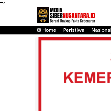
-->
Home
Peristiwa
Nasiona