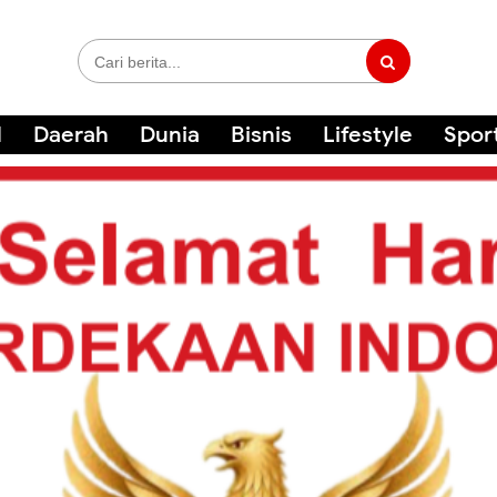
l
Daerah
Dunia
Bisnis
Lifestyle
Spor