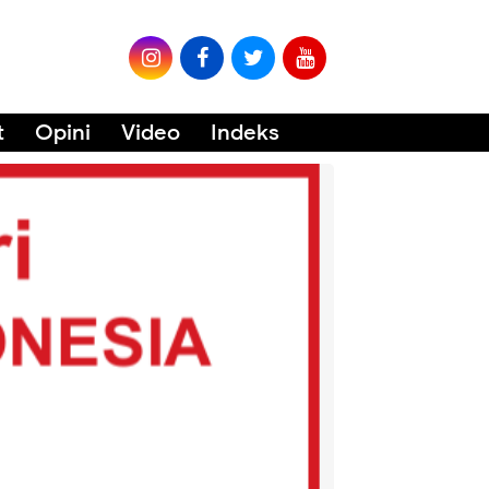
t
Opini
Video
Indeks