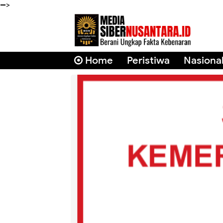
-->
Home
Peristiwa
Nasiona