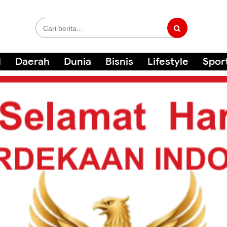
l
Daerah
Dunia
Bisnis
Lifestyle
Spor