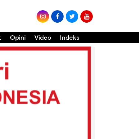
t
Opini
Video
Indeks