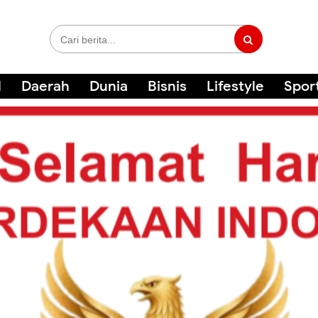
l
Daerah
Dunia
Bisnis
Lifestyle
Spor