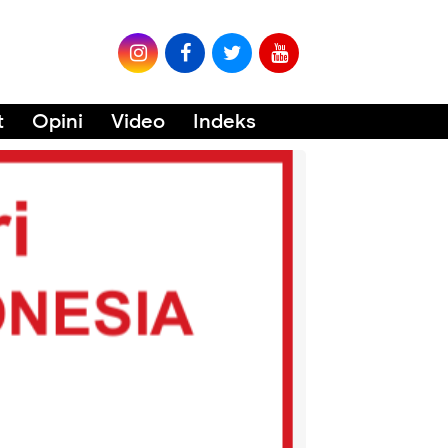
t
Opini
Video
Indeks