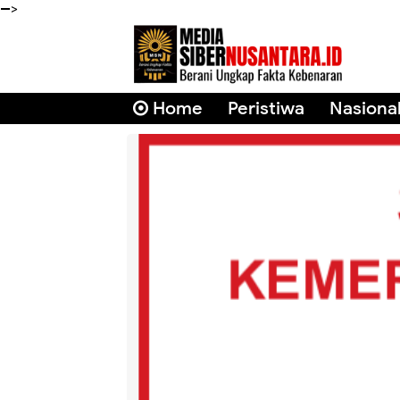
-->
Home
Peristiwa
Nasiona